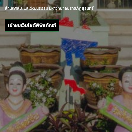
สำนักศิลปะและวัฒนธรรม มหาวิทยาลัยราชภัฏสุรินทร์
เข้าชมเว็บไซต์พิพิธภัณฑ์